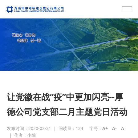
让党徽在战“疫”中更加闪亮--厚
德公司党支部二月主题党日活动
发布时间：2020-02-21
|
阅读量：
124
字号：
A+
A-
A
|
作者：小编