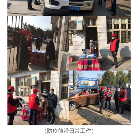
（防疫前沿日常工作）