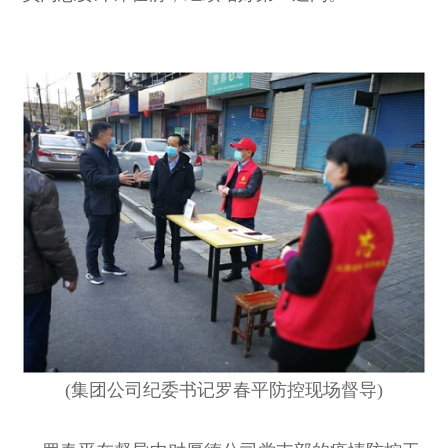
(集团公司纪委书记罗春平防控现场督导)