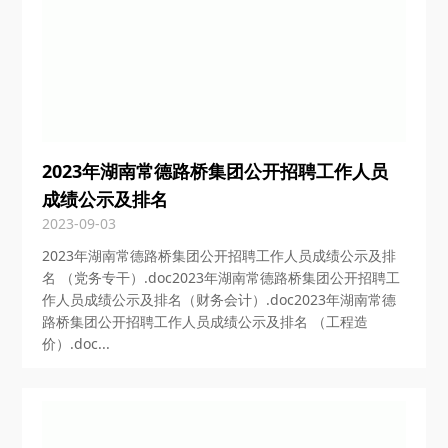
2023年湖南常德路桥集团公开招聘工作人员
成绩公示及排名
2023-09-03
2023年湖南常德路桥集团公开招聘工作人员成绩公示及排
名 （党务专干）.doc2023年湖南常德路桥集团公开招聘工
作人员成绩公示及排名（财务会计）.doc2023年湖南常德
路桥集团公开招聘工作人员成绩公示及排名 （工程造
价）.doc...