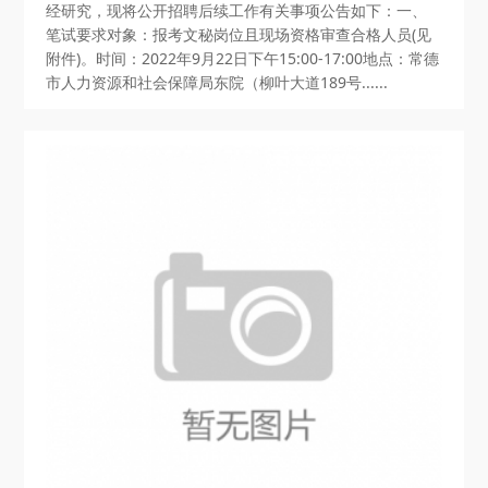
经研究，现将公开招聘后续工作有关事项公告如下：一、
笔试要求对象：报考文秘岗位且现场资格审查合格人员(见
附件)。时间：2022年9月22日下午15:00-17:00地点：常德
市人力资源和社会保障局东院（柳叶大道189号......