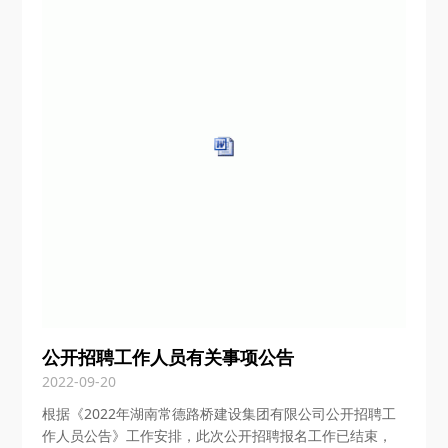
公开招聘工作人员有关事项公告
2022-09-20
根据《2022年湖南常德路桥建设集团有限公司公开招聘工
作人员公告》工作安排，此次公开招聘报名工作已结束，