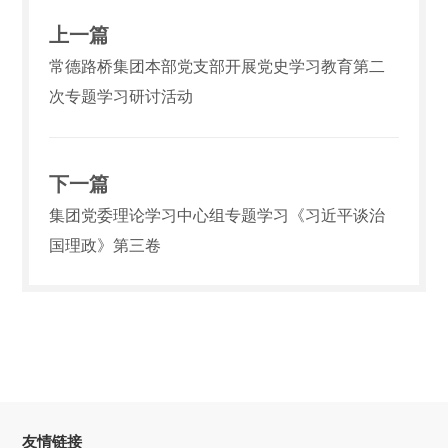
上一篇
常德路桥集团本部党支部开展党史学习教育第二
次专题学习研讨活动
下一篇
集团党委理论学习中心组专题学习《习近平谈治
国理政》第三卷
友情链接