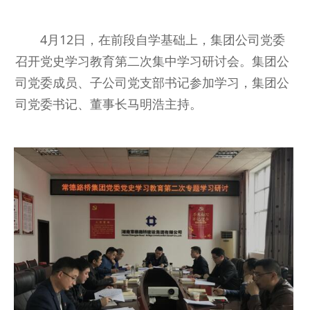
4月12日，在前段自学基础上，集团公司党委
召开党史学习教育第二次集中学习研讨会。集团公
司党委成员、子公司党支部书记参加学习，集团公
司党委书记、董事长马明浩主持。