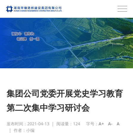
集团公司党委开展党史学习教育
第二次集中学习研讨会
发布时间：2021-04-13
|
阅读量：
124
字号：
A+
A-
A
|
作者：小编