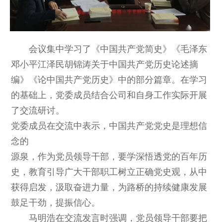
会议集中学习了《中国共产党简史》《毛泽东
邓小平江泽民胡锦涛关于中国共产党历史论述摘
编》《论中国共产党历史》中的部分篇章。在学习
的基础上，党委成员结合公司和自身工作实际开展
了交流研讨。
党委成员在交流中表示，中国共产党党史是理想信
念的
源泉，作为党员领导干部，要学深悟透党的百年历
史，教育引导广大干部职工树立正确党史观，从中
获得启发，汲取奋进力量，为路桥的持续健康发展
鼓足干劲，提振信心。
马明浩在交流发言时强调，党员领导干部要把