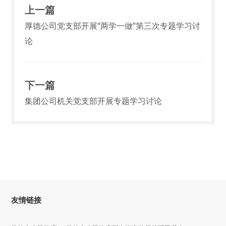
上一篇
厚德公司党支部开展“两学一做”第三次专题学习讨
论
下一篇
集团公司机关党支部开展专题学习讨论
友情链接