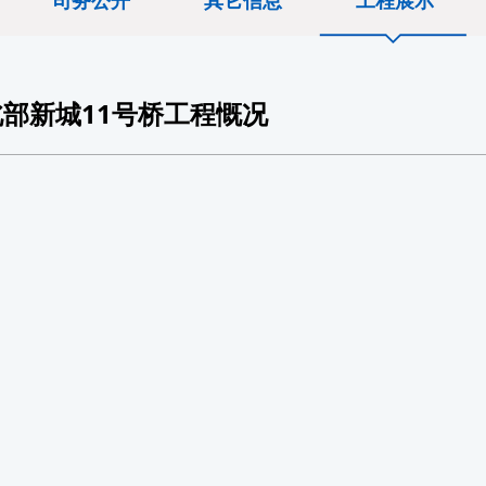
司务公开
其它信息
工程展示
北部新城11号桥工程慨况