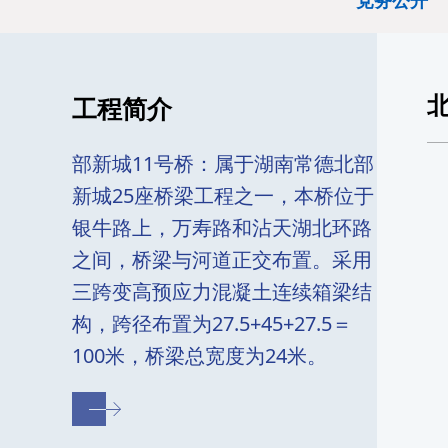
党务公开
工程简介
部新城11号桥：属于湖南常德北部
新城25座桥梁工程之一，本桥位于
银牛路上，万寿路和沾天湖北环路
之间，桥梁与河道正交布置。采用
三跨变高预应力混凝土连续箱梁结
构，跨径布置为27.5+45+27.5＝
100米，桥梁总宽度为24米。