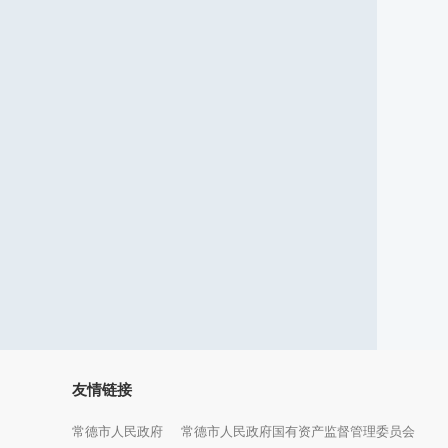
友情链接
常德市人民政府
常德市人民政府国有资产监督管理委员会