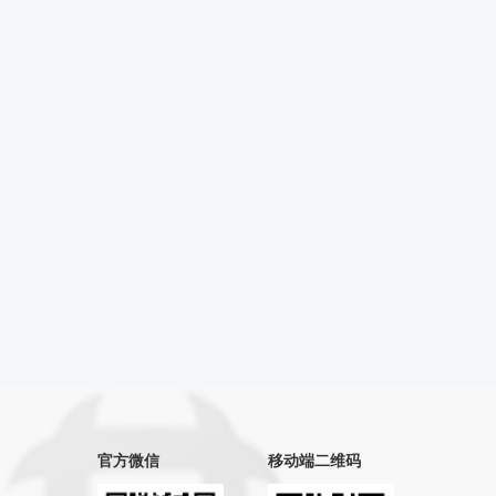
官方微信
移动端二维码