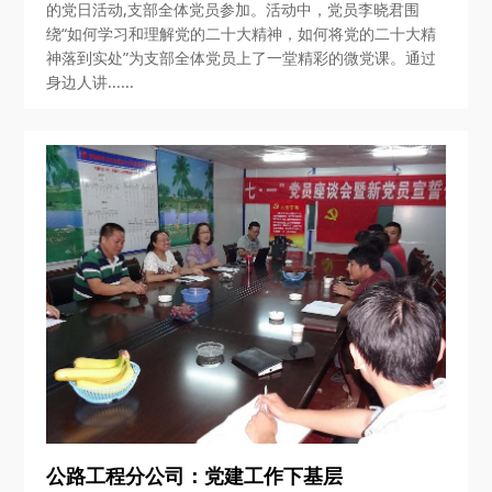
的党日活动,支部全体党员参加。活动中，党员李晓君围
绕“如何学习和理解党的二十大精神，如何将党的二十大精
神落到实处”为支部全体党员上了一堂精彩的微党课。通过
身边人讲......
公路工程分公司：党建工作下基层