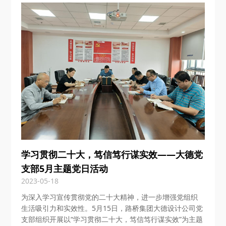
学习贯彻二十大，笃信笃行谋实效——大德党
支部5月主题党日活动
2023-05-18
为深入学习宣传贯彻党的二十大精神，进一步增强党组织
生活吸引力和实效性。5月15日，路桥集团大德设计公司党
支部组织开展以“学习贯彻二十大，笃信笃行谋实效”为主题