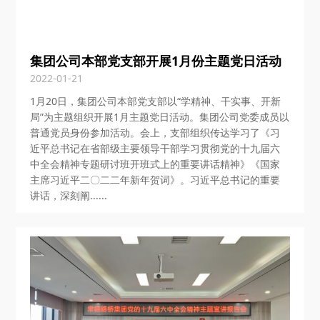
集团公司本部党支部开展1月份主题党日活动
2022-01-21
1月20日，集团公司本部党支部以“学精神、干实事、开新
局”为主题组织开展1月主题党日活动。集团公司党委成员以
普通党员身份参加活动。会上，支部组织传达学习了《习
近平总书记在省部级主要领导干部学习贯彻党的十九届六
中全会精神专题研讨班开班式上的重要讲话精神》《国家
主席习近平二〇二二年新年贺词》。习近平总书记的重要
讲话，深刻阐......