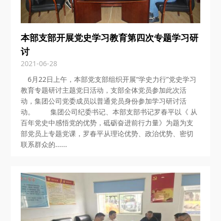
本部支部开展党史学习教育第四次专题学习研
讨
2021-06-28
6月22日上午，本部党支部组织开展“学史力行”党史学习
教育专题研讨主题党日活动，支部全体党员参加此次活
动，集团公司党委成员以普通党员身份参加学习研讨活
动。 集团公司纪委书记、本部支部书记罗春平以《 从
百年党史中感悟党的优势，砥砺奋进前行力量》为题为支
部党员上专题党课，罗春平从理论优势、政治优势、密切
联系群众的......