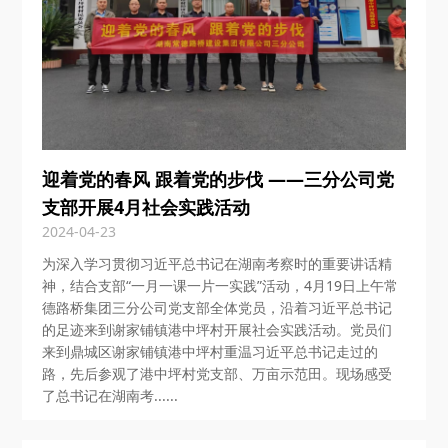
迎着党的春风 跟着党的步伐 ——三分公司党
支部开展4月社会实践活动
2024-04-23
为深入学习贯彻习近平总书记在湖南考察时的重要讲话精
神，结合支部“一月一课一片一实践”活动，4月19日上午常
德路桥集团三分公司党支部全体党员，沿着习近平总书记
的足迹来到谢家铺镇港中坪村开展社会实践活动。党员们
来到鼎城区谢家铺镇港中坪村重温习近平总书记走过的
路，先后参观了港中坪村党支部、万亩示范田。现场感受
了总书记在湖南考......