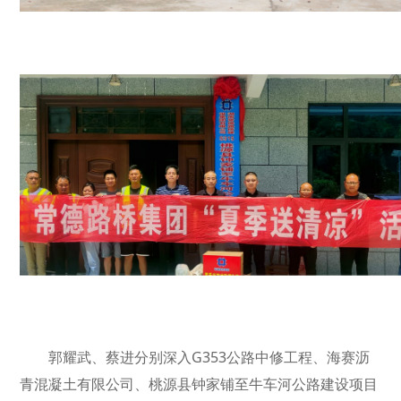
郭耀武、蔡进分别深入G353公路中修工程、海赛沥
青混凝土有限公司、桃源县钟家铺至牛车河公路建设项目