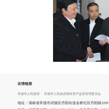
友情链接
常德市人民政府
常德市人民政府国有资产监督管理委员会
地址：湖南省常德市武陵区丹阳街道金桥社区丹阳路209