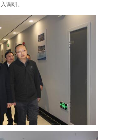
深入调研。