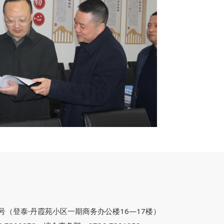
号（登泰·丹霞苑小区一期商务办公楼16—17楼）