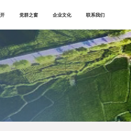
开
党群之窗
企业文化
联系我们
开
开
息
示
告
党建动态
清廉路桥
学习教育
企业标志
企业理念
员工风采
>
>
>
>
>
>
>
>
>
>
>