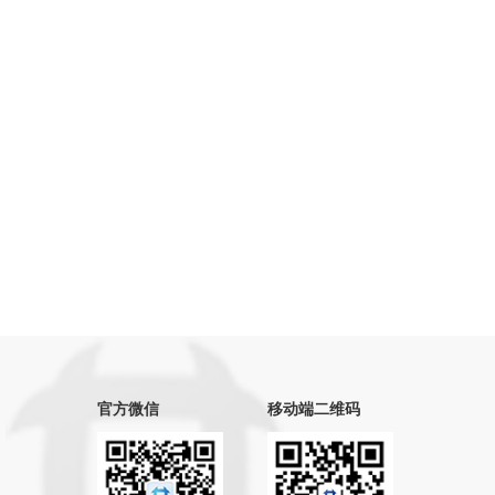
官方微信
移动端二维码