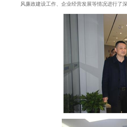
风廉政建设工作、企业经营发展等情况进行了